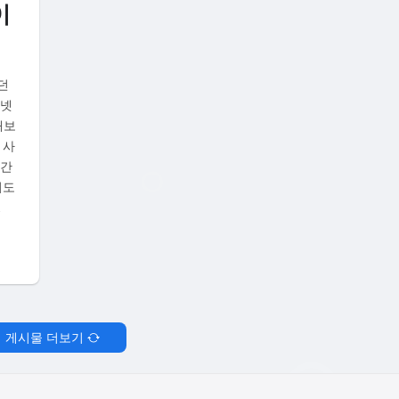
이
던
터넷
때보
 사
시간
기도
…
게시물 더보기