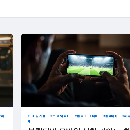
트리
모바일 시청
브 ㄹ 랙 티비
블 ㄹ ㅐ ㄱ 티비
블랙티비
해외
계