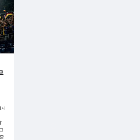
무
워지
'
고
 줄