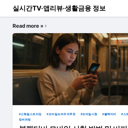
실시간TV·앱리뷰·생활금융 정보
Read more »
고화질스트리밍
모바일브라우저추천
모바일시청
블랙티비
스
밍버퍼링