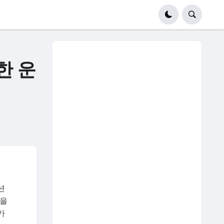
한 운
션
담을
가