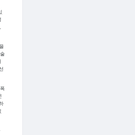
있
정
,
언을
기술
대
선
 폭
운
하
있
근