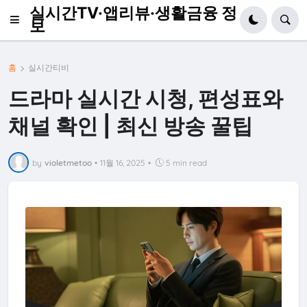
실시간TV·앱리뷰·생활금융 정
보
홈
실시간티비
드라마 실시간 시청, 편성표와
채널 확인 | 최신 방송 꿀팁
by
violetmetoo
•
11월 16, 2025
•
5 min read