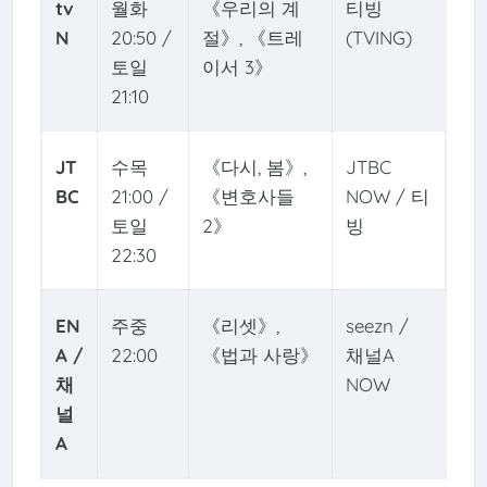
tv
월화
《우리의 계
티빙
N
20:50 /
절》, 《트레
(TVING)
토일
이서 3》
21:10
JT
수목
《다시, 봄》,
JTBC
BC
21:00 /
《변호사들
NOW / 티
토일
2》
빙
22:30
EN
주중
《리셋》,
seezn /
A /
22:00
《법과 사랑》
채널A
채
NOW
널
A