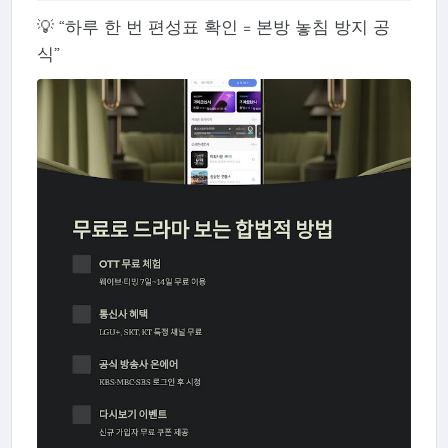
💡 “하루 한 번 편성표 확인 = 본방 놓침 방지 공
식”