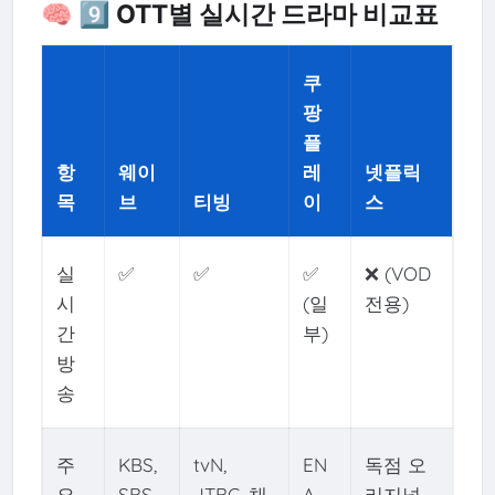
🧠 9️⃣ OTT별 실시간 드라마 비교표
쿠
팡
플
항
웨이
레
넷플릭
목
브
티빙
이
스
실
✅
✅
✅
❌ (VOD
시
(일
전용)
간
부)
방
송
주
KBS,
tvN,
EN
독점 오
요
SBS,
JTBC, 채
A,
리지널