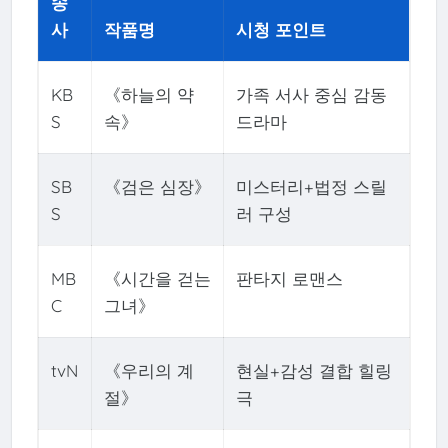
송
사
작품명
시청 포인트
KB
《하늘의 약
가족 서사 중심 감동
S
속》
드라마
SB
《검은 심장》
미스터리+법정 스릴
S
러 구성
MB
《시간을 걷는
판타지 로맨스
C
그녀》
tvN
《우리의 계
현실+감성 결합 힐링
절》
극