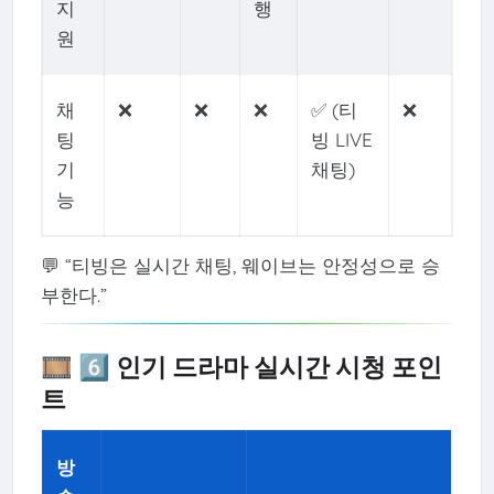
지
행
원
채
❌
❌
❌
✅ (티
❌
팅
빙 LIVE
기
채팅)
능
💬 “티빙은 실시간 채팅, 웨이브는 안정성으로 승
부한다.”
🎞️ 6️⃣ 인기 드라마 실시간 시청 포인
트
방