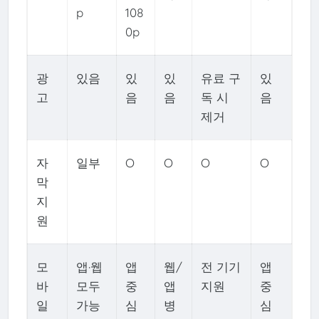
p
108
0p
광
있음
있
있
유료 구
있
고
음
음
독 시
음
제거
자
일부
O
O
O
O
막
지
원
모
앱·웹
앱
웹/
전 기기
앱
바
모두
중
앱
지원
중
일
가능
심
병
심