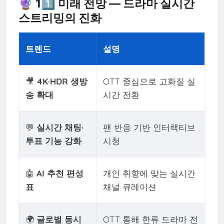
🔮 11️⃣ 미래 전망 ― 드라마 실시간
스트리밍의 진화
트렌드
설명
🎥
4K·HDR 생방
OTT 중심으로 고화질 실
송 확대
시간 전환
💬
실시간 채팅·
팬 반응 기반 인터랙티브
투표 기능 강화
시청
🤖
AI 추천 편성
개인 취향에 맞는 실시간
표
채널 큐레이션
🌍
글로벌 동시
OTT 통해 한류 드라마 전