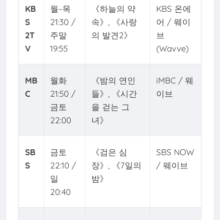
KB
월~목
《하늘의 약
KBS 온에
S
21:30 /
속》, 《사랑
어 / 웨이
2T
주말
의 발견2》
브
V
19:55
(Wavve)
MB
월화
《밤의 연인
iMBC / 웨
C
21:50 /
들》, 《시간
이브
금토
을 걷는 그
22:00
녀》
SB
금토
《검은 심
SBS NOW
S
22:10 /
장》, 《7일의
/ 웨이브
일
밤》
20:40