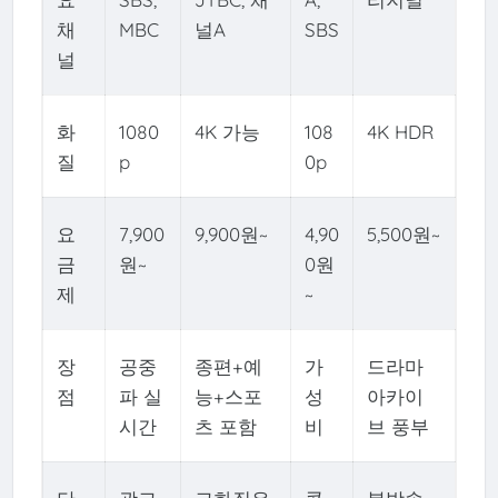
채
MBC
널A
SBS
널
화
1080
4K 가능
108
4K HDR
질
p
0p
요
7,900
9,900원~
4,90
5,500원~
금
원~
0원
제
~
장
공중
종편+예
가
드라마
점
파 실
능+스포
성
아카이
시간
츠 포함
비
브 풍부