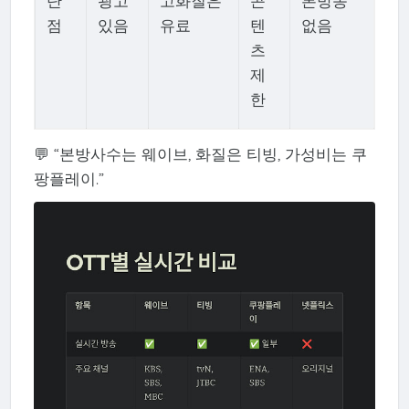
단
광고
고화질은
콘
본방송
점
있음
유료
텐
없음
츠
제
한
💬 “본방사수는 웨이브, 화질은 티빙, 가성비는 쿠
팡플레이.”