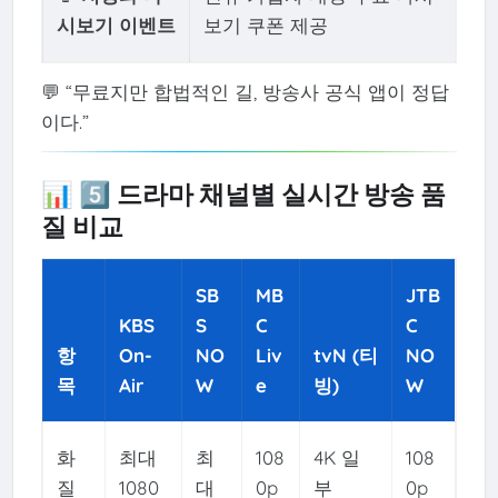
시보기 이벤트
보기 쿠폰 제공
💬 “무료지만 합법적인 길, 방송사 공식 앱이 정답
이다.”
📊 5️⃣ 드라마 채널별 실시간 방송 품
질 비교
SB
MB
JTB
KBS
S
C
C
항
On-
NO
Liv
tvN (티
NO
목
Air
W
e
빙)
W
화
최대
최
108
4K 일
108
질
1080
대
0p
부
0p