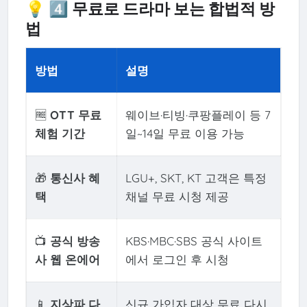
💡 4️⃣ 무료로 드라마 보는 합법적 방
법
방법
설명
🆓
OTT 무료
웨이브·티빙·쿠팡플레이 등 7
체험 기간
일~14일 무료 이용 가능
🎁
통신사 혜
LGU+, SKT, KT 고객은 특정
택
채널 무료 시청 제공
📺
공식 방송
KBS·MBC·SBS 공식 사이트
사 웹 온에어
에서 로그인 후 시청
📱
지상파 다
신규 가입자 대상 무료 다시