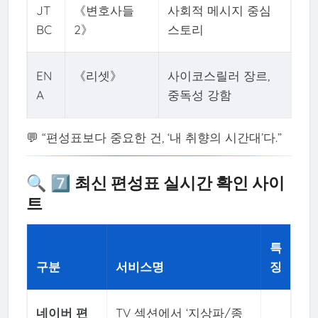
JT
《변호사들
사회적 메시지 중심
BC
2》
스토리
EN
《리셋》
사이코스릴러 장르,
A
중독성 강함
💬 “편성표보다 중요한 건, ‘내 취향의 시간대’다.”
🔍 7️⃣ 최신 편성표 실시간 확인 사이
트
특
구분
서비스명
징
네이버 편
TV 섹션에서 ‘지상파/종